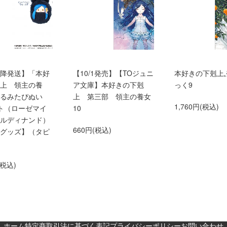
0以降発送】「本好
【10/1発売】【TOジュニ
本好きの下剋上
上 領主の養
ア文庫】本好きの下剋
っく9
くるみたぴぬい
上 第三部 領主の養女
1,760円(税込)
ト（ローゼマイ
10
ルディナンド）
660円(税込)
グッズ】（タピ
(税込)
ホーム
特定商取引法に基づく表記
プライバシーポリシー
お問い合わせ