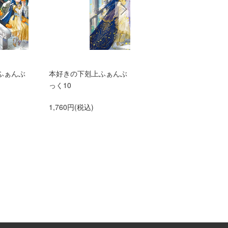
ふぁんぶ
本好きの下剋上ふぁんぶ
TVアニメ『本好きの下
っく10
上 領主の養女』エン
ィングテーマ adieu「
1,760円(税込)
anna me」（初仕様付
間生産限定盤）【アニ
グッズ】
1,500円(税込)