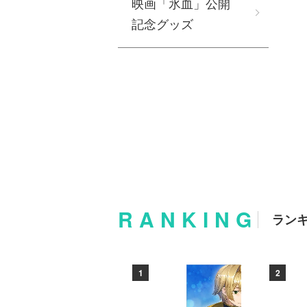
映画「氷血」公開
記念グッズ
RANKING
ラン
10
1
2