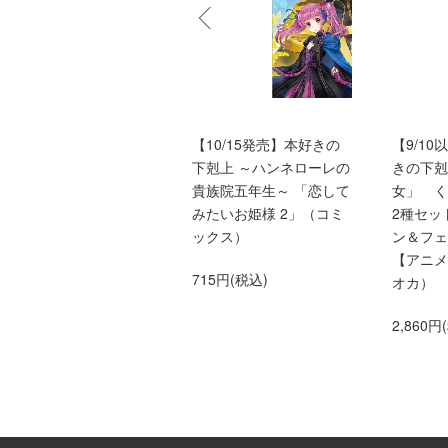
バッドエンド目前のヒロ
【10/15発売】本好きの
【9/1
インに転生した私、今世
下剋上 ～ハンネローレの
きの下剋
では恋愛するつもりがチ
貴族院五年生～ 「恋して
女」 
ートな兄が離してくれま
みたいお姫様 2」（コミ
2種セッ
せん!?＠COMIC 第9巻
ックス）
ン＆フェ
（Celicaコミックス）
【アニメ
715円(税込)
オカ）
759円(税込)
2,860円