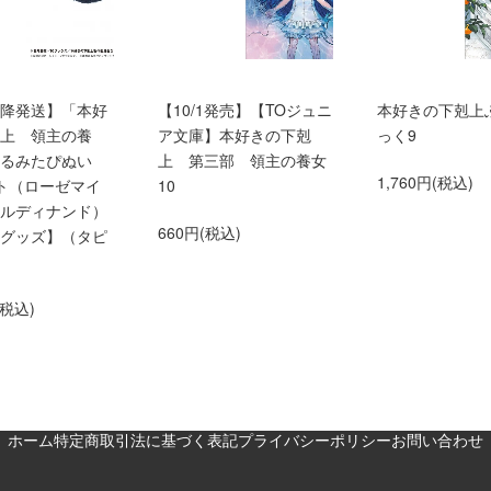
0以降発送】「本好
【10/1発売】【TOジュニ
本好きの下剋上
上 領主の養
ア文庫】本好きの下剋
っく9
くるみたぴぬい
上 第三部 領主の養女
1,760円(税込)
ト（ローゼマイ
10
ルディナンド）
660円(税込)
グッズ】（タピ
(税込)
ホーム
特定商取引法に基づく表記
プライバシーポリシー
お問い合わせ