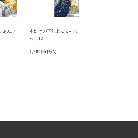
ふぁんぶ
本好きの下剋上ふぁんぶ
TVアニメ『本好きの下
っく10
上 領主の養女』エン
ィングテーマ adieu「
1,760円(税込)
anna me」（初仕様付
間生産限定盤）【アニ
グッズ】
1,500円(税込)