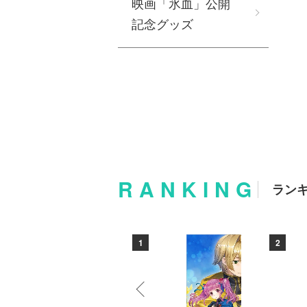
映画「氷血」公開
記念グッズ
RANKING
ラン
10
1
2