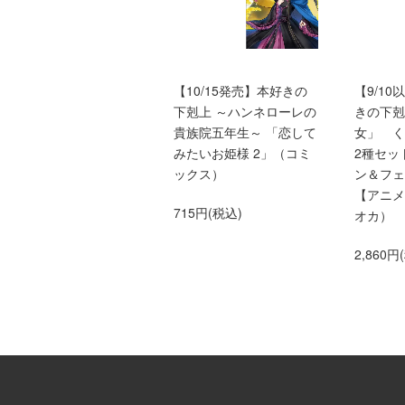
バッドエンド目前のヒロ
【10/15発売】本好きの
【9/1
インに転生した私、今世
下剋上 ～ハンネローレの
きの下剋
では恋愛するつもりがチ
貴族院五年生～ 「恋して
女」 
ートな兄が離してくれま
みたいお姫様 2」（コミ
2種セッ
せん!?＠COMIC 第9巻
ックス）
ン＆フェ
（Celicaコミックス）
【アニメ
715円(税込)
オカ）
759円(税込)
2,860円