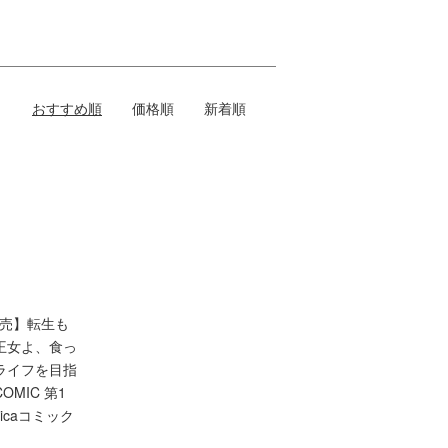
おすすめ順
価格順
新着順
発売】転生も
王女よ、食っ
ライフを目指
OMIC 第1
licaコミック