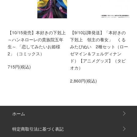
く
【10/15発売】本好きの下剋上
【9/10以降発送】「本好きの
【
～ハンネローレの貴族院五年
下剋上 領主の養女」 くる
庫
生～ 「恋してみたいお姫様
みたぴぬい 2種セット（ロー
部
2」（コミックス）
ゼマイン＆フェルディナン
6
ド）【アニメグッズ】（タピ
715円(税込)
オカ）
2,860円(税込)
ホーム
特定商取引法に基づく表記