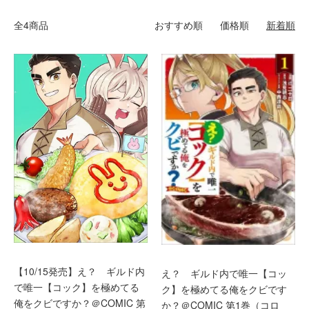
全4商品
おすすめ順
価格順
新着順
【10/15発売】え？ ギルド内
え？ ギルド内で唯一【コッ
で唯一【コック】を極めてる
ク】を極めてる俺をクビです
俺をクビですか？＠COMIC 第
か？＠COMIC 第1巻（コロ