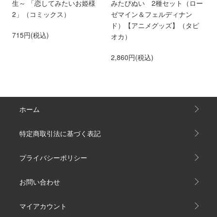
せ
生～ 「恋してみたいお姫様
みたぴぬい 2種セット（ロー
き
専
2」（コミックス）
ゼマイン＆フェルディナン
貴
ド）【アニメグッズ】（タピ
い
715円(税込)
オカ）
2
2,860円(税込)
ホーム
特定商取引法に基づく表記
プライバシーポリシー
お問い合わせ
マイアカウント