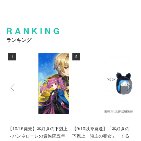
RANKING
ランキング
1
2
好
【10/15発売】本好きの下剋上
【9/10以降発送】「本好きの
【
め
～ハンネローレの貴族院五年
下剋上 領主の養女」 くる
ア