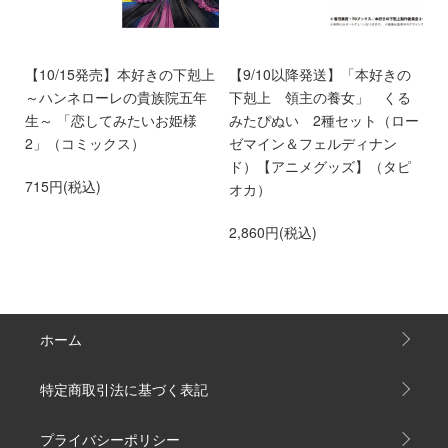
く
【10/15発売】本好きの下剋上
【9/10以降発送】「本好きの
【
～ハンネローレの貴族院五年
下剋上 領主の養女」 くる
庫
生～ 「恋してみたいお姫様
みたぴぬい 2種セット（ロー
部
2」（コミックス）
ゼマイン＆フェルディナン
6
ド）【アニメグッズ】（タピ
715円(税込)
オカ）
2,860円(税込)
ホーム
特定商取引法に基づく表記
プライバシーポリシー