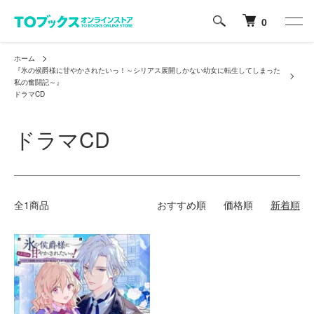
0
ホーム
『氷の侯爵様に甘やかされたいっ！～シリアス展開しかない幼女に転生してしまった
私の奮闘記～』
ドラマCD
ドラマCD
全1商品
おすすめ順
価格順
新着順