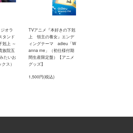
【ジオラ
TVアニメ『本好きの下剋
【10/1発売】【TOジュ
スタンド
上 領主の養女』エンデ
ア文庫】本好きの下剋
下剋上 ～
ィングテーマ adieu「W
上 第三部 領主の養
貴族院五
anna me」（初仕様付期
10
てみたいお
間生産限定盤）【アニメ
660円(税込)
ックス）
グッズ】
1,500円(税込)