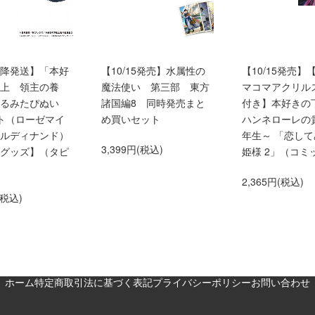
0以降発送】「本好
【10/15発売】水属性の
【10/15発売】
上 領主の養
魔法使い 第三部 東方
マコマアクリル
くるみたぴぬい
諸国編8 同時発売まと
付き】本好きの
ト（ローゼマイ
め買いセット
ハンネローレの
ルディナンド）
年生～ 「恋し
3,399円(税込)
グッズ】（タピ
姫様 2」（コミ
2,365円(税込)
(税込)
ホーム
特定商取引法に基づく表記
プライバシーポリシー
お問い合わせ