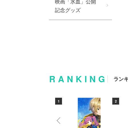
映画「氷血」公開
記念グッズ
RANKING
ラン
10
1
2