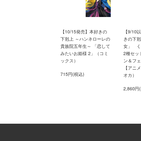
本好きの下剋上ふぁんぶ
【10/15発売】本好きの
【9/1
っく9
下剋上 ～ハンネローレの
きの下剋
貴族院五年生～ 「恋して
女」 
1,760円(税込)
みたいお姫様 2」（コミ
2種セッ
ックス）
ン＆フェ
【アニメ
715円(税込)
オカ）
2,860円