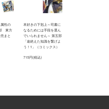
水属性の
本好きの下剋上～司書に
TVアニメ『本好きの下
部 東方
なるためには手段を選ん
上 領主の養女』エン
発売まと
でいられません～ 第五部
ィングテーマ adieu「
「途絶えた知識を繋げよ
anna me」（初仕様付
う！1」（コミックス）
間生産限定盤）【アニ
グッズ】
715円(税込)
1,500円(税込)