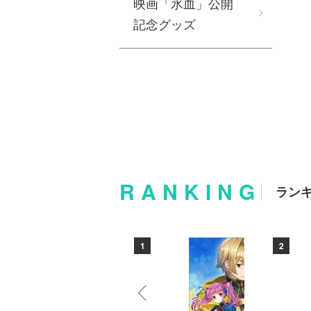
映画「氷血」公開
記念グッズ
RANKING
ラン
10
1
2