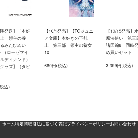
0以降発送】「本好
【10/1発売】【TOジュニ
【10/15発売】
上 領主の養
ア文庫】本好きの下剋
魔法使い 第三
くるみたぴぬい
上 第三部 領主の養女
諸国編8 同時
ト（ローゼマイ
10
め買いセット
ルディナンド）
660円(税込)
3,399円(税込)
グッズ】（タピ
(税込)
ホーム
特定商取引法に基づく表記
プライバシーポリシー
お問い合わせ