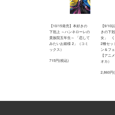
本好きの下剋上ふぁんぶ
【10/15発売】本好きの
【9/1
っく
下剋上 ～ハンネローレの
きの下剋
貴族院五年生～ 「恋して
女」 
1,650円(税込)
みたいお姫様 2」（コミ
2種セッ
ックス）
ン＆フェ
【アニメ
715円(税込)
オカ）
2,860円