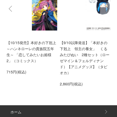
く
【10/15発売】本好きの下剋上
【9/10以降発送】「本好きの
【
～ハンネローレの貴族院五年
下剋上 領主の養女」 くる
庫
生～ 「恋してみたいお姫様
みたぴぬい 2種セット（ロー
部
2」（コミックス）
ゼマイン＆フェルディナン
6
ド）【アニメグッズ】（タピ
715円(税込)
オカ）
2,860円(税込)
ホーム