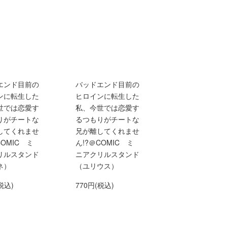
エンド目前の
バッドエンド目前の
ンに転生した
ヒロインに転生した
世では恋愛す
私、今世では恋愛す
りがチートな
るつもりがチートな
してくれませ
兄が離してくれませ
COMIC ミ
ん!?＠COMIC ミ
リルスタンド
ニアクリルスタンド
ネ）
（ユリウス）
税込)
770円(税込)