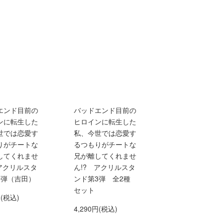
エンド目前の
バッドエンド目前の
ンに転生した
ヒロインに転生した
世では恋愛す
私、今世では恋愛す
りがチートな
るつもりがチートな
してくれませ
兄が離してくれませ
 アクリルスタ
ん!? アクリルスタ
3弾（吉田）
ンド第3弾 全2種
セット
円(税込)
4,290円(税込)