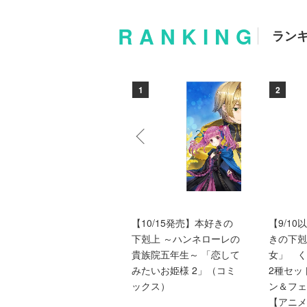
RANKING
ラン
10
1
2
本好きの下剋上ふぁんぶ
【10/15発売】本好きの
【9/1
っく
下剋上 ～ハンネローレの
きの下剋
貴族院五年生～ 「恋して
女」 
1,650円(税込)
みたいお姫様 2」（コミ
2種セッ
ックス）
ン＆フェ
【アニメ