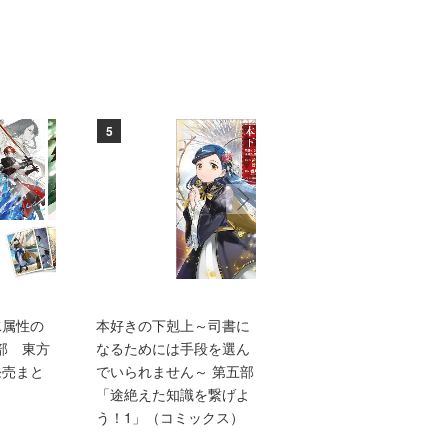
5
6
水属性の
本好きの下剋上～司書に
TVアニメ『本好きの下
部 東方
なるためには手段を選ん
上 領主の養女』エン
発売まと
でいられません～ 第五部
ィングテーマ adieu「
「途絶えた知識を繋げよ
anna me」（初仕様付
う！1」（コミックス）
間生産限定盤）【アニ
グッズ】