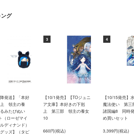
キング
3
4
0以降発送】「本好
【10/1発売】【TOジュニ
【10/15発売】
上 領主の養
ア文庫】本好きの下剋
魔法使い 第三
くるみたぴぬい
上 第三部 領主の養女
諸国編8 同時
ト（ローゼマイ
10
め買いセット
ルディナンド）
660円(税込)
3,399円(税込)
グッズ】（タピ