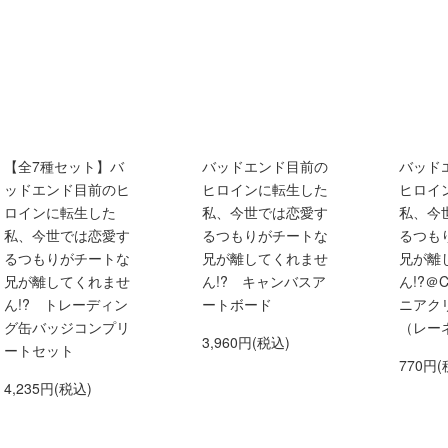
【全7種セット】バ
バッドエンド目前の
バッド
ッドエンド目前のヒ
ヒロインに転生した
ヒロイ
ロインに転生した
私、今世では恋愛す
私、今
私、今世では恋愛す
るつもりがチートな
るつも
るつもりがチートな
兄が離してくれませ
兄が離
兄が離してくれませ
ん!? キャンバスア
ん!?＠
ん!? トレーディン
ートボード
ニアク
グ缶バッジコンプリ
（レー
3,960円(税込)
ートセット
770円(
4,235円(税込)