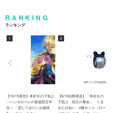
RANKING
ランキング
1
2
ン
【10/15発売】本好きの下剋上
【9/10以降発送】「本好きの
【
愛
～ハンネローレの貴族院五年
下剋上 領主の養女」 くる
庫
離
生～ 「恋してみたいお姫様
みたぴぬい 2種セット（ロー
部