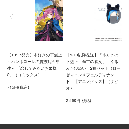
ン
【10/15発売】本好きの下剋上
【9/10以降発送】「本好きの
【
愛
～ハンネローレの貴族院五年
下剋上 領主の養女」 くる
庫
離
生～ 「恋してみたいお姫様
みたぴぬい 2種セット（ロー
部
第
2」（コミックス）
ゼマイン＆フェルディナン
6
ド）【アニメグッズ】（タピ
715円(税込)
オカ）
2,860円(税込)