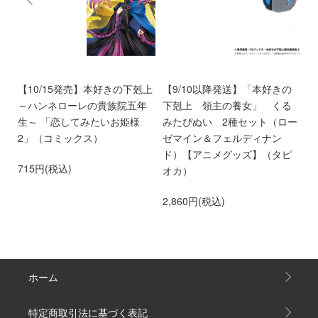
ン
【10/15発売】本好きの下剋上
【9/10以降発送】「本好きの
【
愛
～ハンネローレの貴族院五年
下剋上 領主の養女」 くる
庫
離
生～ 「恋してみたいお姫様
みたぴぬい 2種セット（ロー
部
第
2」（コミックス）
ゼマイン＆フェルディナン
6
ド）【アニメグッズ】（タピ
715円(税込)
オカ）
2,860円(税込)
ホーム
特定商取引法に基づく表記