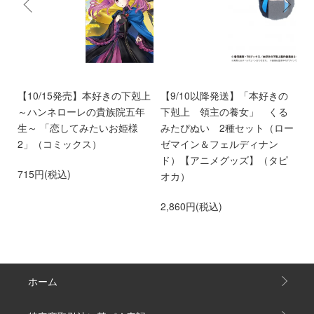
く
【10/15発売】本好きの下剋上
【9/10以降発送】「本好きの
【
～ハンネローレの貴族院五年
下剋上 領主の養女」 くる
庫
生～ 「恋してみたいお姫様
みたぴぬい 2種セット（ロー
部
2」（コミックス）
ゼマイン＆フェルディナン
6
ド）【アニメグッズ】（タピ
715円(税込)
オカ）
2,860円(税込)
ホーム