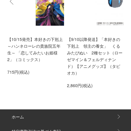
ン
【10/15発売】本好きの下剋上
【9/10以降発送】「本好きの
【
愛
～ハンネローレの貴族院五年
下剋上 領主の養女」 くる
庫
離
生～ 「恋してみたいお姫様
みたぴぬい 2種セット（ロー
部
第
2」（コミックス）
ゼマイン＆フェルディナン
6
ド）【アニメグッズ】（タピ
715円(税込)
オカ）
2,860円(税込)
ホーム