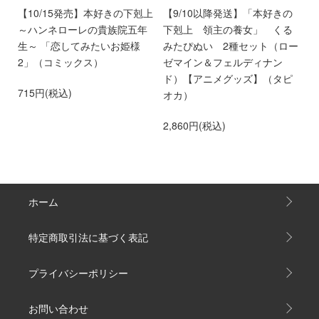
ン
【10/15発売】本好きの下剋上
【9/10以降発送】「本好きの
【
愛
～ハンネローレの貴族院五年
下剋上 領主の養女」 くる
庫
離
生～ 「恋してみたいお姫様
みたぴぬい 2種セット（ロー
部
第
2」（コミックス）
ゼマイン＆フェルディナン
6
ド）【アニメグッズ】（タピ
715円(税込)
オカ）
2,860円(税込)
ホーム
特定商取引法に基づく表記
プライバシーポリシー
お問い合わせ