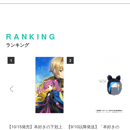
RANKING
ランキング
1
2
好
【10/15発売】本好きの下剋上
【9/10以降発送】「本好きの
【