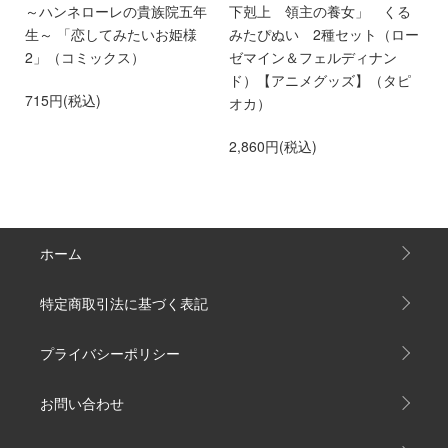
め
～ハンネローレの貴族院五年
下剋上 領主の養女」 くる
ア
せ
生～ 「恋してみたいお姫様
みたぴぬい 2種セット（ロー
き
専
2」（コミックス）
ゼマイン＆フェルディナン
貴
ド）【アニメグッズ】（タピ
い
715円(税込)
オカ）
2
2,860円(税込)
ホーム
特定商取引法に基づく表記
プライバシーポリシー
お問い合わせ