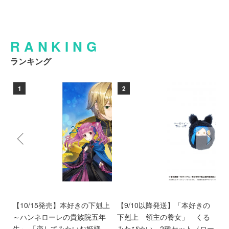
RANKING
ランキング
1
2
ン
【10/15発売】本好きの下剋上
【9/10以降発送】「本好きの
【
愛
～ハンネローレの貴族院五年
下剋上 領主の養女」 くる
庫
離
生～ 「恋してみたいお姫様
みたぴぬい 2種セット（ロー
部