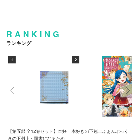
RANKING
ランキング
1
2
る
【第五部 全12巻セット】本好
本好きの下剋上ふぁんぶっく
本
れ
きの下剋上～司書になるため
た