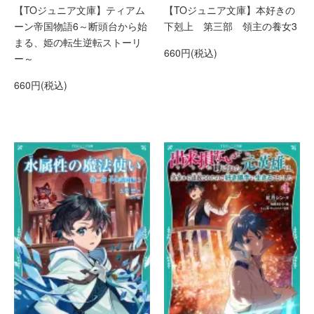
【TOジュニア文庫】ティアム
【TOジュニア文庫】本好きの
ーン帝国物語6～断頭台から始
下剋上 第三部 領主の養女3
まる、姫の転生逆転ストーリ
660円(税込)
ー～
660円(税込)