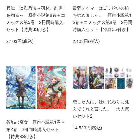
異伝 淡海乃海～羽林、乱世
最弱テイマーはゴミ拾いの旅
を翔る～ 原作小説第6巻＋コ
を始めました。 原作小説第1
ミックス第5巻 2冊同時購入
5巻＋コミックス第8巻 2冊同
セット【特典SS付き】
時購入セット【特典SS付き】
2,103円(税込)
2,103円(税込)
恋した人は、妹の代わりに死
んでくれと言った。 大人買
いセット2
蒼焔の魔女 原作小説第1巻＋
14,533円(税込)
第2巻 2冊同時購入セット
【特典SS付き】