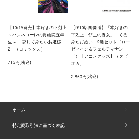
ン
【10/15発売】本好きの下剋上
【9/10以降発送】「本好きの
【
愛
～ハンネローレの貴族院五年
下剋上 領主の養女」 くる
庫
離
生～ 「恋してみたいお姫様
みたぴぬい 2種セット（ロー
部
第
2」（コミックス）
ゼマイン＆フェルディナン
6
ド）【アニメグッズ】（タピ
715円(税込)
オカ）
2,860円(税込)
ホーム
特定商取引法に基づく表記