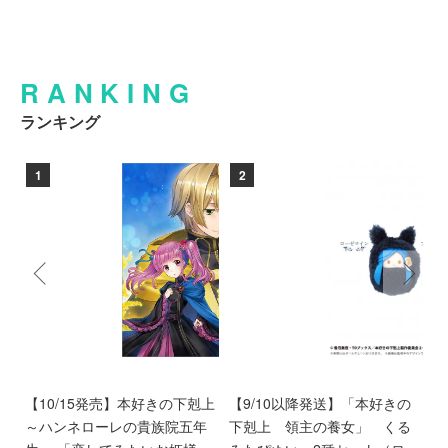
RANKING
ランキング
1
2
ン
【10/15発売】本好きの下剋上
【9/10以降発送】「本好きの
【
愛
～ハンネローレの貴族院五年
下剋上 領主の養女」 くる
庫