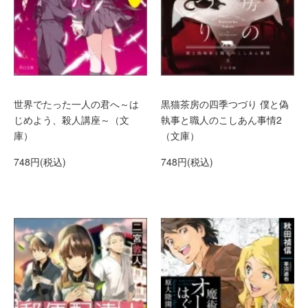
世界でたった一人の君へ～は
黒猫茶房の四季つづり 僕と偽
じめよう、殺人講座～（文
執事と職人のこしあん事情2
庫）
（文庫）
748円(税込)
748円(税込)