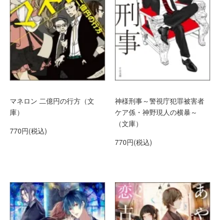
マネロン 二億円の行方（文
神様刑事～警視庁犯罪被害者
庫）
ケア係・神野現人の横暴～
（文庫）
770円(税込)
770円(税込)