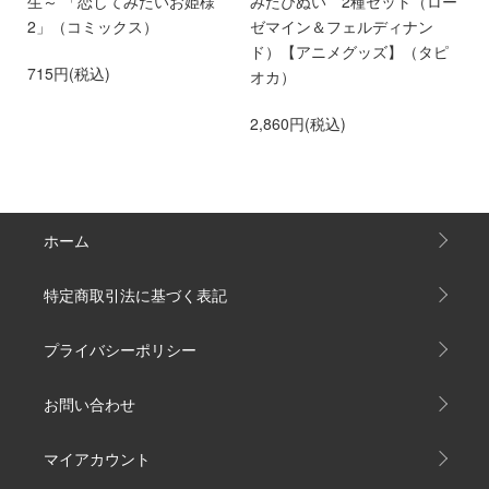
離
生～ 「恋してみたいお姫様
みたぴぬい 2種セット（ロー
部
第
2」（コミックス）
ゼマイン＆フェルディナン
6
ド）【アニメグッズ】（タピ
715円(税込)
オカ）
2,860円(税込)
ホーム
特定商取引法に基づく表記
プライバシーポリシー
お問い合わせ
マイアカウント