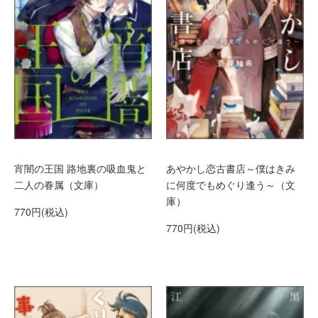
宵闇の王国 路地裏の吸血鬼と
あやかし恋古書店～僕はきみ
二人の眷属（文庫）
に何度でもめぐり逢う～（文
庫）
770円(税込)
770円(税込)