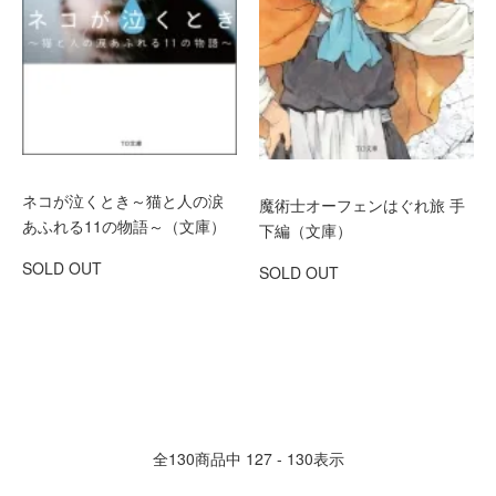
ネコが泣くとき～猫と人の涙
魔術士オーフェンはぐれ旅 手
あふれる11の物語～（文庫）
下編（文庫）
SOLD OUT
SOLD OUT
全
130
商品中
127 - 130
表示