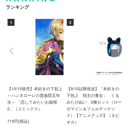
ランキング
1
2
ン
【10/15発売】本好きの下剋上
【9/10以降発送】「本好きの
【
愛
～ハンネローレの貴族院五年
下剋上 領主の養女」 くる
庫
離
生～ 「恋してみたいお姫様
みたぴぬい 2種セット（ロー
部
第
2」（コミックス）
ゼマイン＆フェルディナン
6
ド）【アニメグッズ】（タピ
715円(税込)
オカ）