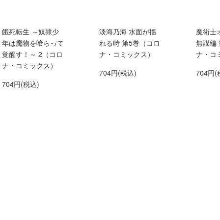
餓死転生 ～奴隷少
淡海乃海 水面が揺
魔術士
年は魔物を喰らって
れる時 第5巻（コロ
無謀編
覚醒す！～ 2（コロ
ナ・コミックス）
ナ・コ
ナ・コミックス）
704円(税込)
704円(
704円(税込)