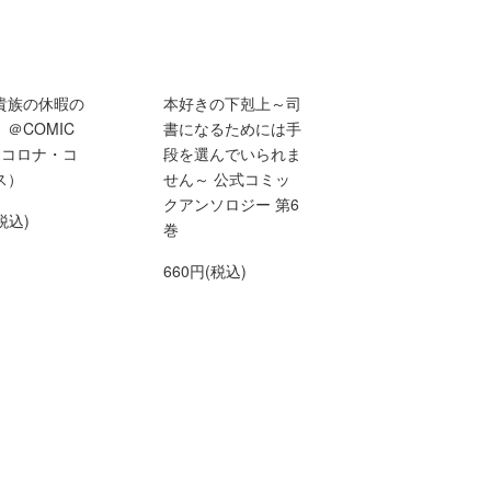
貴族の休暇の
本好きの下剋上～司
＠COMIC
書になるためには手
（コロナ・コ
段を選んでいられま
ス）
せん～ 公式コミッ
クアンソロジー 第6
税込)
巻
660円(税込)