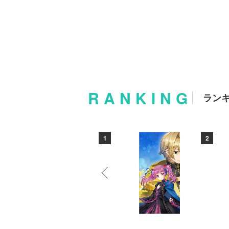
RANKING
ラン
10
1
2