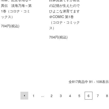
異伝 淡海乃海～第
の記憶が生えたので
1巻（コロナ・コミ
ひよこな弟育てます
ックス）
＠COMIC 第1巻
（コロナ・コミック
704円(税込)
ス）
704円(税込)
全
817
商品中
91 - 108
表示
...
1
2
3
4
5
6
7
8