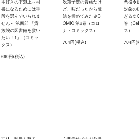
本好きの下剋上～司
没落予定の貴族だけ
悪役令
書になるためには手
ど、暇だったから魔
対象の
段を選んでいられま
法を極めてみた＠C
ぎる＠C
せん～ 第四部 「貴
OMIC 第2巻（コロ
巻（Ce
族院の図書館を救い
ナ・コミックス）
ス）
たい！1」（コミッ
704円(税込)
704円(
クス）
660円(税込)
羽林、乱世を翔る～
白豚貴族ですが前世