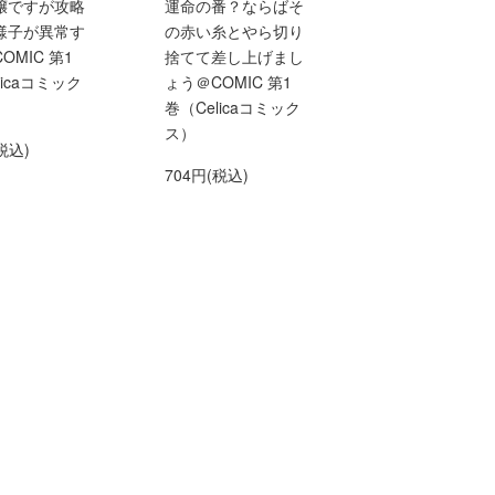
嬢ですが攻略
運命の番？ならばそ
様子が異常す
の赤い糸とやら切り
OMIC 第1
捨てて差し上げまし
licaコミック
ょう＠COMIC 第1
巻（Celicaコミック
ス）
税込)
704円(税込)