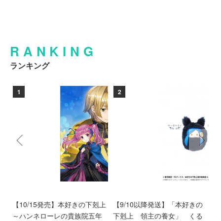
RANKING
ランキング
1
2
好
【10/15発売】本好きの下剋上
【9/10以降発送】「本好きの
【
め
～ハンネローレの貴族院五年
下剋上 領主の養女」 くる
ア