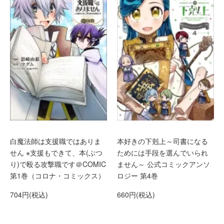
白魔法師は支援職ではありま
本好きの下剋上～司書になる
せん ※支援もできて、本(ぶつ
ためには手段を選んでいられ
り)で殴る攻撃職です＠COMIC
ません～ 公式コミックアンソ
第1巻（コロナ・コミックス）
ロジー 第4巻
704円(税込)
660円(税込)