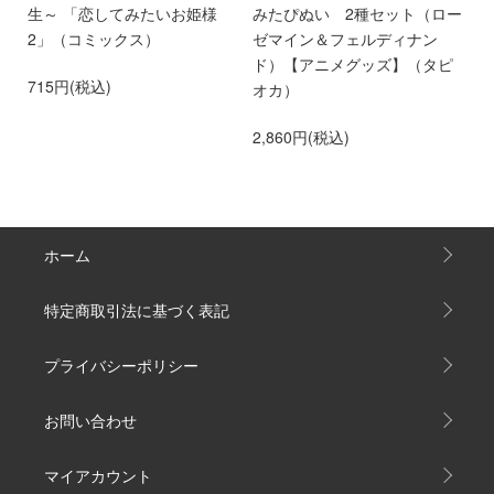
せ
生～ 「恋してみたいお姫様
みたぴぬい 2種セット（ロー
き
専
2」（コミックス）
ゼマイン＆フェルディナン
貴
ド）【アニメグッズ】（タピ
い
715円(税込)
オカ）
2
2,860円(税込)
ホーム
特定商取引法に基づく表記
プライバシーポリシー
お問い合わせ
マイアカウント