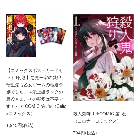
【コミックスポストカードセ
ット1付き】悪党一家の愛娘、
転生先も乙女ゲームの極道令
嬢でした。～最上級ランクの
悪役さま、その溺愛は不要で
す！～ ＠COMIC 第5巻（Celic
aコミックス）
殺人鬼狩り＠COMIC 第1巻
（コロナ・コミックス）
1,945円(税込)
704円(税込)