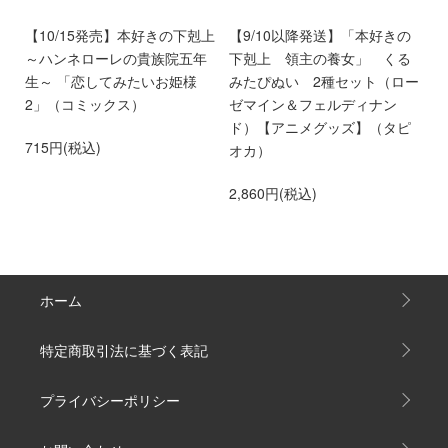
9
【10/15発売】本好きの下剋上
【9/10以降発送】「本好きの
【
～ハンネローレの貴族院五年
下剋上 領主の養女」 くる
い
生～ 「恋してみたいお姫様
みたぴぬい 2種セット（ロー
時
2」（コミックス）
ゼマイン＆フェルディナン
3
ド）【アニメグッズ】（タピ
715円(税込)
オカ）
2,860円(税込)
ホーム
特定商取引法に基づく表記
プライバシーポリシー