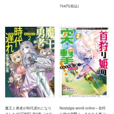
704円(税込)
魔王と勇者が時代遅れになり
Nostalgia world online～首狩
ました＠COMIC 第2巻（コロ
り姫の突撃！ あなたを晩ご