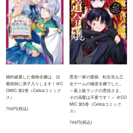
婚約破棄した傷物令嬢は、治
悪党一家の愛娘、転生先も乙
癒術師に弟子入りします！＠C
女ゲームの極道令嬢でした。
OMIC 第2巻（Celicaコミック
～最上級ランクの悪役さま、
ス）
その溺愛は不要です！～ ＠CO
MIC 第5巻（Celicaコミック
704円(税込)
ス）
704円(税込)