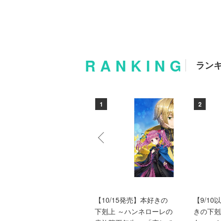
RANKING
ラン
10
1
2
バッドエンド目前のヒロ
【10/15発売】本好きの
【9/1
インに転生した私、今世
下剋上 ～ハンネローレの
きの下剋