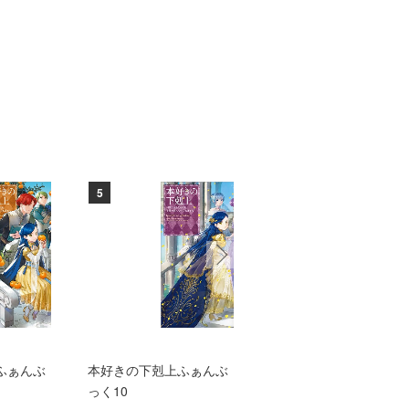
5
6
ふぁんぶ
本好きの下剋上ふぁんぶ
TVアニメ『本好きの下
っく10
上 領主の養女』エン