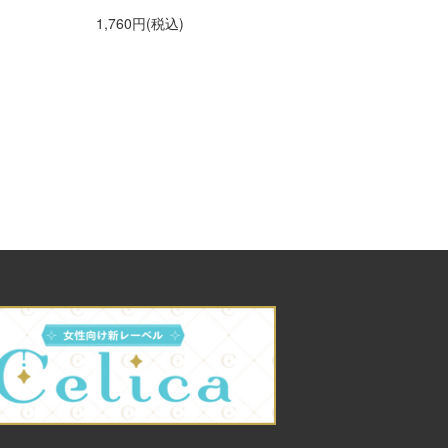
ィングテーマ adieu「
1,760円(税込)
anna me」（初仕様付
間生産限定盤）【アニ
グッズ】
1,500円(税込)