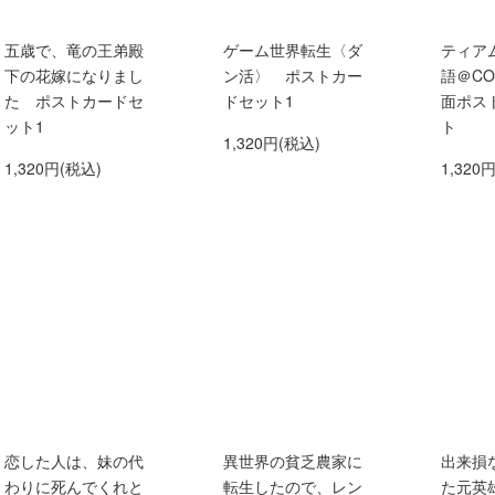
五歳で、竜の王弟殿
ゲーム世界転生〈ダ
ティア
下の花嫁になりまし
ン活〉 ポストカー
語＠CO
た ポストカードセ
ドセット1
面ポス
ット1
ト
1,320円(税込)
1,320円(税込)
1,320
恋した人は、妹の代
異世界の貧乏農家に
出来損
わりに死んでくれと
転生したので、レン
た元英