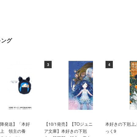
キング
3
4
0以降発送】「本好
【10/1発売】【TOジュニ
本好きの下剋上
上 領主の養
ア文庫】本好きの下剋
っく9