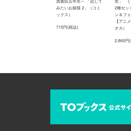
では恋愛するつもりがチ
貴族院五年生～ 「恋して
女」 
ートな兄が離してくれま
みたいお姫様 2」（コミ
2種セッ
せん!?＠COMIC 第9巻
ックス）
ン＆フェ
（Celicaコミックス）
【アニメ
715円(税込)
オカ）
759円(税込)
2,860円