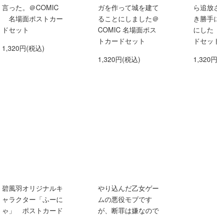
言った。＠COMIC
ガを作って城を建て
ら追放
名場面ポストカー
ることにしました＠
き勝手
ドセット
COMIC 名場面ポス
にした
トカードセット
ドセッ
1,320円(税込)
1,320円(税込)
1,320
碧風羽オリジナルキ
やり込んだ乙女ゲー
ャラクター「ふーに
ムの悪役モブです
ゃ」 ポストカード
が、断罪は嫌なので