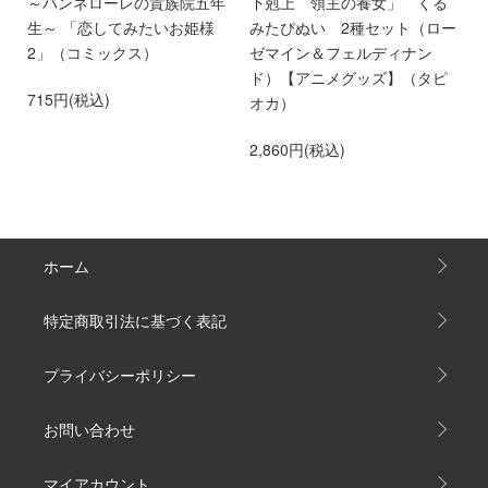
～ハンネローレの貴族院五年
下剋上 領主の養女」 くる
庫
生～ 「恋してみたいお姫様
みたぴぬい 2種セット（ロー
部
2」（コミックス）
ゼマイン＆フェルディナン
6
ド）【アニメグッズ】（タピ
715円(税込)
オカ）
2,860円(税込)
ホーム
特定商取引法に基づく表記
プライバシーポリシー
お問い合わせ
マイアカウント