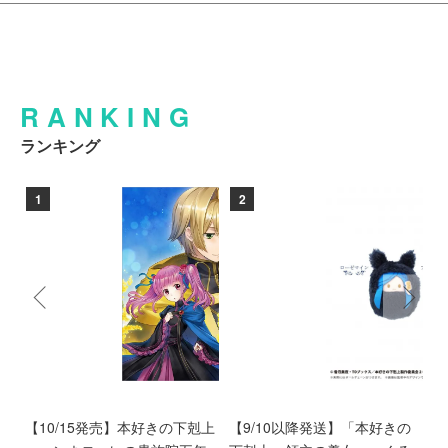
RANKING
ランキング
1
2
く
【10/15発売】本好きの下剋上
【9/10以降発送】「本好きの
【